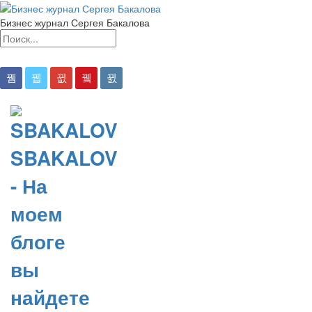
Бизнес журнал Сергея Бакалова
SBAKALOV
- На
моем
блоге
вы
найдете