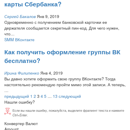
карты Сбербанка?
Сергей Бакалов
Янв 9, 2019
Одновременно с получением банковской карточки ее
держателя сообщается секретный пин-код. Для чего нужен,
что
…
SMM ВКонтакте
Как получить оформление группы ВК
бесплатно?
Ирина Филипенко
Янв 4, 2019
Вы давно хотите оформить свою группу ВКонтакте? Тогда
настоятельно рекомендую пройти мимо этой записи. А теперь,
…
предыдущий
1
2
3
4
5
…
13
следующий
Нашли ошибку?
Если вы нашли ошибку, пожалуйста, выделите фрагмент текста и нажмите
Ctrl+Enter
.
Конвертер Валют
Amount