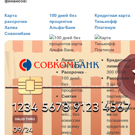
финансов:
Карта
100 дней без
Кредитная карта
рассрочки
процентов
Тинькофф
Халва
Альфа-Банк
Платинум
Совкомбанк
Лимит
- до
Кредитный
500 000 ₽.
лимит
- до
Рассрочка
-
300 000 ₽.
100 дней
Рассрочка
от
без
0 до 12
процентов.
мес., у
Снятие
партнеров.
наличных
-
120 дней,
50 000 ₽/
без
процент
мес., без
на
на
комиссии
погашение
по всему
кредитов в
миру.
других